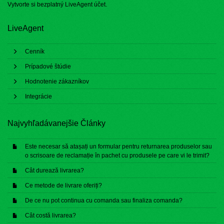
Vytvorte si bezplatný
LiveAgent účet
.
LiveAgent
Cenník
Prípadové štúdie
Hodnotenie zákazníkov
Integrácie
Najvyhľadávanejšie Články
Este necesar să atașați un formular pentru returnarea produselor sau
o scrisoare de reclamație în pachet cu produsele pe care vi le trimit?
Cât durează livrarea?
Ce metode de livrare oferiți?
De ce nu pot continua cu comanda sau finaliza comanda?
Cât costă livrarea?