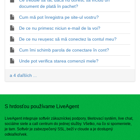
Ce trebuie să fac dacă nu doresc să includ un
document de plată în pachet?
Cum mă pot înregistra pe site-ul vostru?
De ce nu primesc niciun e-mail de la voi?
De ce nu reușesc să mă conectez la contul meu?
Cum îmi schimb parola de conectare în cont?
Unde pot verifica starea comenzii mele?
a 4 ďaľších ...
S hrdosťou používame LiveAgent
LiveAgent integruje softvér zákazníckej podpory, tiketovací systém, live chat,
sociálne siete a call centrum do jednej služby. Všetko, na čo si spomeniete,
je tam. Softvér je zabezpečený SSL, beží v cloude a je dostupný
odkiaľkoľvek.