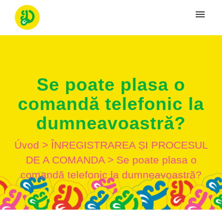
Moje tikety
Vytvoriť tiket
Se poate plasa o
Prihlásenie
comandă telefonic la
dumneavoastră?
Úvod
>
ÎNREGISTRAREA ȘI PROCESUL
DE A COMANDA
>
Se poate plasa o
comandă telefonic la dumneavoastră?