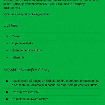
sociálne siete a call centrum do jednej služby. Všetko, na čo si spomeniete,
je tam. Softvér je zabezpečený SSL, beží v cloude a je dostupný
odkiaľkoľvek.
Vytvorte si bezplatný
LiveAgent účet
.
LiveAgent
Cenník
Prípadové štúdie
Hodnotenie zákazníkov
Integrácie
Najvyhľadávanejšie Články
Este necesar să atașați un formular pentru returnarea produselor sau
o scrisoare de reclamație în pachet cu produsele pe care vi le trimit?
Cât durează livrarea?
Ce metode de livrare oferiți?