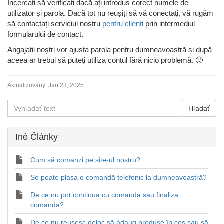
Încercați să verificați dacă ați introdus corect numele de
utilizator și parola. Dacă tot nu reușiți să vă conectați, vă rugăm
să contactați serviciul nostru
pentru clienți
prin intermediul
formularului de contact.
Angajații noștri vor ajusta parola pentru dumneavoastră și după
aceea ar trebui să puteți utiliza contul fără nicio problemă. 🙂
Aktualizovaný:
Jan 23, 2025
Iné Články
Cum să comanzi pe site-ul nostru?
Se poate plasa o comandă telefonic la dumneavoastră?
De ce nu pot continua cu comanda sau finaliza
comanda?
De ce nu reușesc deloc să adaug produse în coș sau să