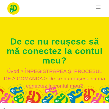
Moje tikety
Vytvoriť tiket
De ce nu reușesc să
Prihlásenie
mă conectez la contul
meu?
Úvod
>
ÎNREGISTRAREA ȘI PROCESUL
DE A COMANDA
>
De ce nu reușesc să mă
conectez la contul meu?