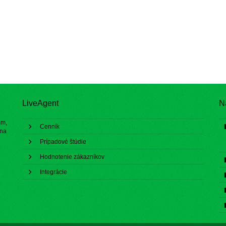
LiveAgent
N
ém,
Cenník
 na
Prípadové štúdie
Hodnotenie zákazníkov
Integrácie