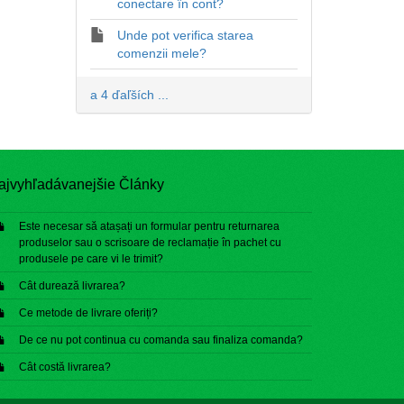
conectare în cont?
Unde pot verifica starea
comenzii mele?
a 4 ďaľších ...
ajvyhľadávanejšie Články
Este necesar să atașați un formular pentru returnarea
produselor sau o scrisoare de reclamație în pachet cu
produsele pe care vi le trimit?
Cât durează livrarea?
Ce metode de livrare oferiți?
De ce nu pot continua cu comanda sau finaliza comanda?
Cât costă livrarea?