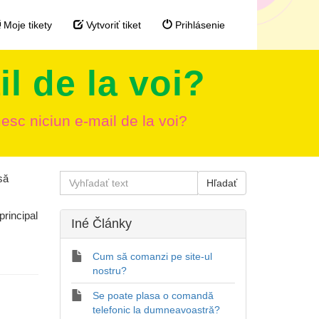
Moje tikety
Vytvoriť tiket
Prihlásenie
l de la voi?
esc niciun e-mail de la voi?
să
rincipal
Iné Články
.
Cum să comanzi pe site-ul
nostru?
Se poate plasa o comandă
telefonic la dumneavoastră?