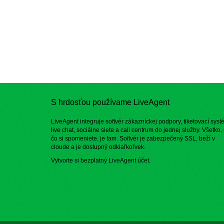
S hrdosťou používame LiveAgent
LiveAgent integruje softvér zákazníckej podpory, tiketovací syst
live chat, sociálne siete a call centrum do jednej služby. Všetko,
čo si spomeniete, je tam. Softvér je zabezpečený SSL, beží v
cloude a je dostupný odkiaľkoľvek.
Vytvorte si bezplatný
LiveAgent účet
.