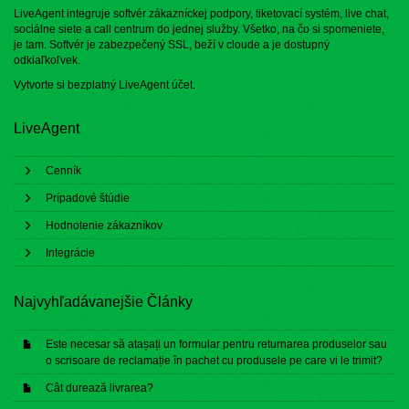
LiveAgent integruje softvér zákazníckej podpory, tiketovací systém, live chat,
sociálne siete a call centrum do jednej služby. Všetko, na čo si spomeniete,
je tam. Softvér je zabezpečený SSL, beží v cloude a je dostupný
odkiaľkoľvek.
Vytvorte si bezplatný
LiveAgent účet
.
LiveAgent
Cenník
Prípadové štúdie
Hodnotenie zákazníkov
Integrácie
Najvyhľadávanejšie Články
Este necesar să atașați un formular pentru returnarea produselor sau
o scrisoare de reclamație în pachet cu produsele pe care vi le trimit?
Cât durează livrarea?