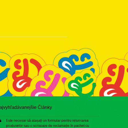
ajvyhľadávanejšie Články
Este necesar să atașați un formular pentru returnarea
produselor sau o scrisoare de reclamație în pachet cu