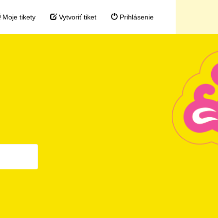
Moje tikety
Vytvoriť tiket
Prihlásenie