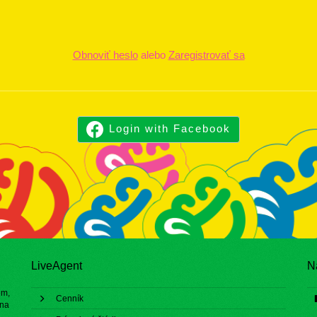
Obnoviť heslo
alebo
Zaregistrovať sa
Login with Facebook
LiveAgent
N
ém,
Cenník
 na