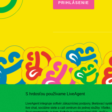
PRIHLÁSENIE
S hrdosťou používame LiveAgent
LiveAgent integruje softvér zákazníckej podpory, tiketovací syst
live chat, sociálne siete a call centrum do jednej služby. Všetko,