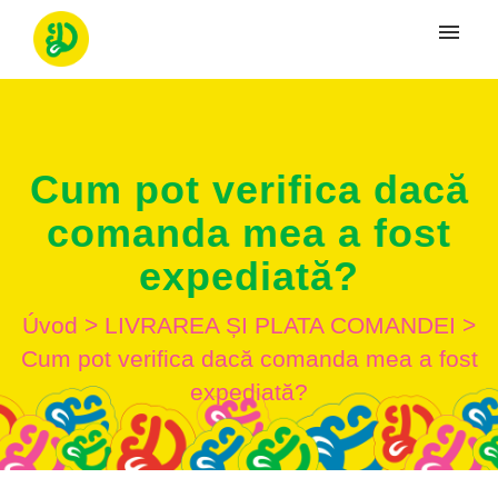
Moje tikety
Vytvoriť tiket
Cum pot verifica dacă
Prihlásenie
comanda mea a fost
expediată?
Úvod
>
LIVRAREA ȘI PLATA COMANDEI
>
Cum pot verifica dacă comanda mea a fost
expediată?