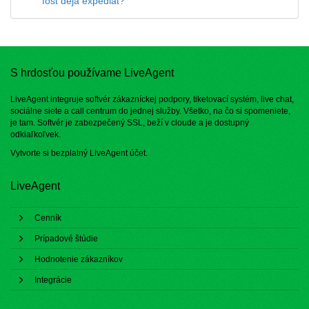
fost deja expediat?
S hrdosťou používame LiveAgent
LiveAgent integruje softvér zákazníckej podpory, tiketovací systém, live chat,
sociálne siete a call centrum do jednej služby. Všetko, na čo si spomeniete,
je tam. Softvér je zabezpečený SSL, beží v cloude a je dostupný
odkiaľkoľvek.
Vytvorte si bezplatný
LiveAgent účet
.
LiveAgent
Cenník
Prípadové štúdie
Hodnotenie zákazníkov
Integrácie